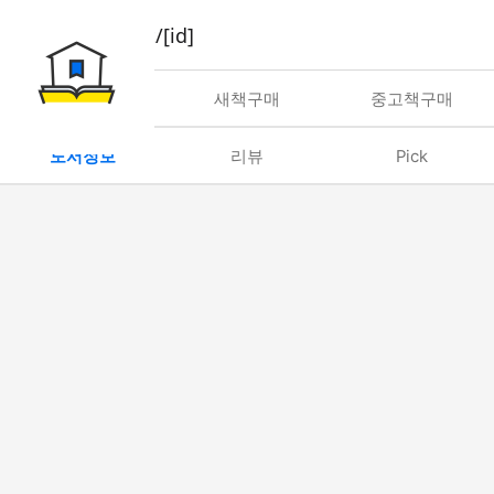
book/rent/[id]
대여
새책구매
중고책구매
도서정보
리뷰
Pick