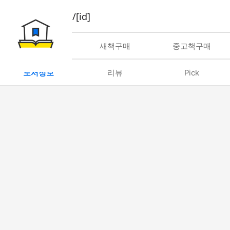
book/rent/[id]
대여
새책구매
중고책구매
도서정보
리뷰
Pick