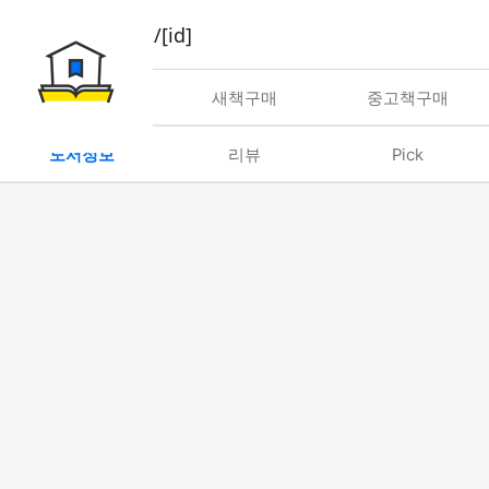
book/rent/[id]
대여
새책구매
중고책구매
도서정보
리뷰
Pick