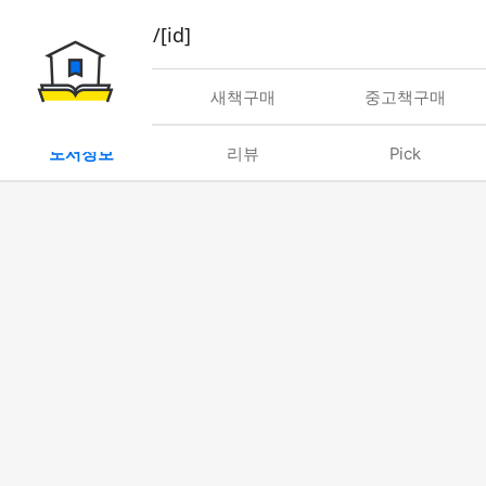
book/rent/[id]
대여
새책구매
중고책구매
도서정보
리뷰
Pick