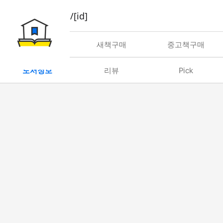
book/rent/[id]
대여
새책구매
중고책구매
도서정보
리뷰
Pick