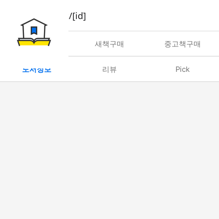
book/rent/[id]
대여
새책구매
중고책구매
도서정보
리뷰
Pick