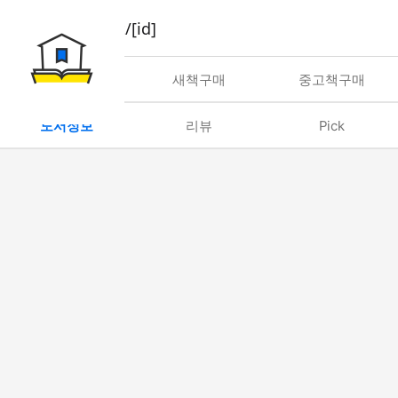
book/rent/[id]
대여
새책구매
중고책구매
도서정보
리뷰
Pick