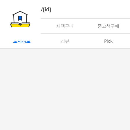
book/rent/[id]
대여
새책구매
중고책구매
도서정보
리뷰
Pick