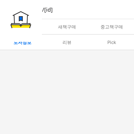
book/rent/[id]
대여
새책구매
중고책구매
도서정보
리뷰
Pick