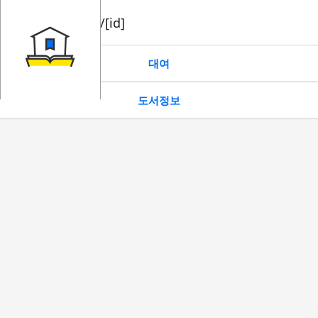
book/rent/[id]
대여
도서정보