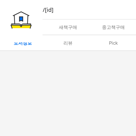
book/rent/[id]
대여
새책구매
중고책구매
도서정보
리뷰
Pick