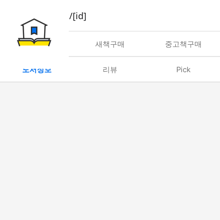
book/rent/[id]
대여
새책구매
중고책구매
도서정보
리뷰
Pick