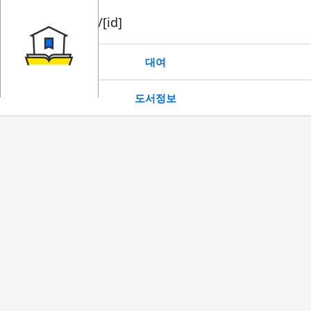
book/rent/[id]
대여
도서정보