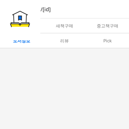
book/rent/[id]
대여
새책구매
중고책구매
도서정보
리뷰
Pick