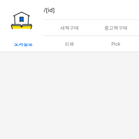
book/rent/[id]
대여
새책구매
중고책구매
도서정보
리뷰
Pick