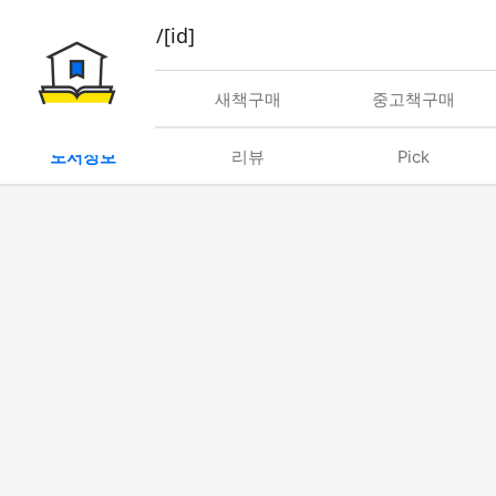
book/rent/[id]
대여
새책구매
중고책구매
도서정보
리뷰
Pick