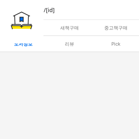
book/rent/[id]
대여
새책구매
중고책구매
도서정보
리뷰
Pick