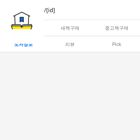
book/rent/[id]
대여
새책구매
중고책구매
도서정보
리뷰
Pick