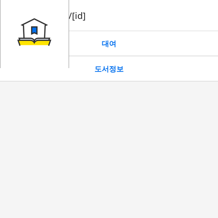
book/rent/[id]
대여
도서정보