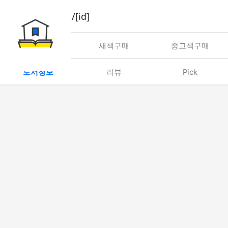
book/rent/[id]
대여
새책구매
중고책구매
도서정보
리뷰
Pick