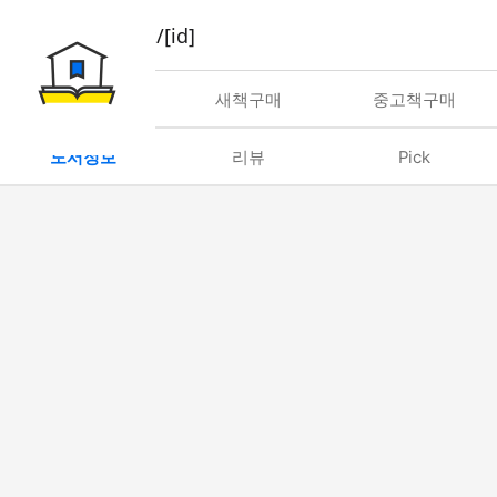
book/rent/[id]
대여
새책구매
중고책구매
도서정보
리뷰
Pick