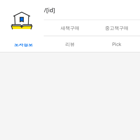
book/rent/[id]
대여
새책구매
중고책구매
도서정보
리뷰
Pick