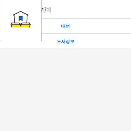
book/rent/[id]
대여
도서정보