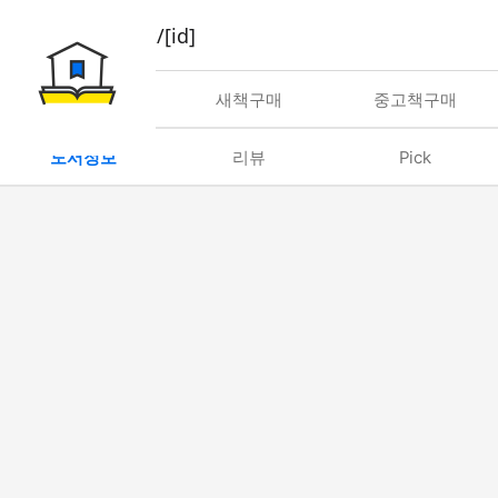
book/rent/[id]
대여
새책구매
중고책구매
도서정보
리뷰
Pick