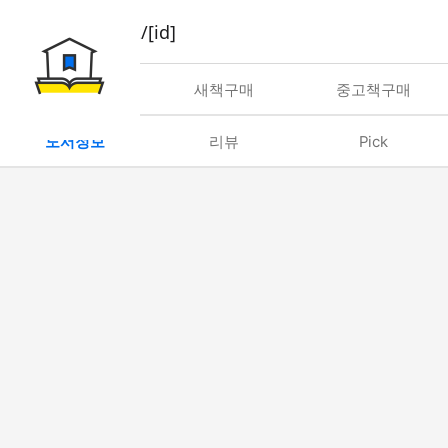
book/rent/[id]
대여
새책구매
중고책구매
도서정보
리뷰
Pick