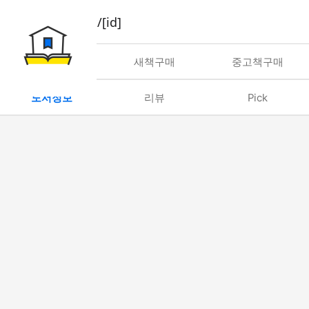
book/rent/[id]
대여
새책구매
중고책구매
도서정보
리뷰
Pick