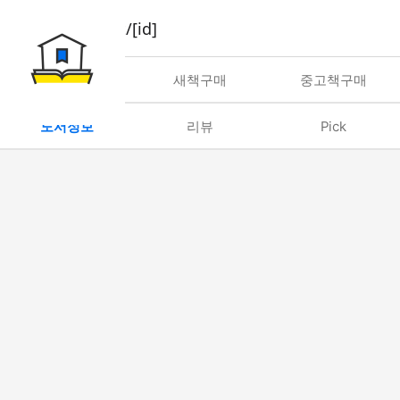
book/rent/[id]
대여
새책구매
중고책구매
도서정보
리뷰
Pick