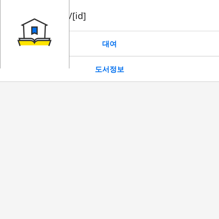
book/rent/[id]
대여
도서정보