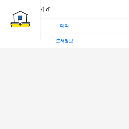
book/rent/[id]
대여
도서정보