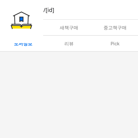
book/rent/[id]
대여
새책구매
중고책구매
도서정보
리뷰
Pick