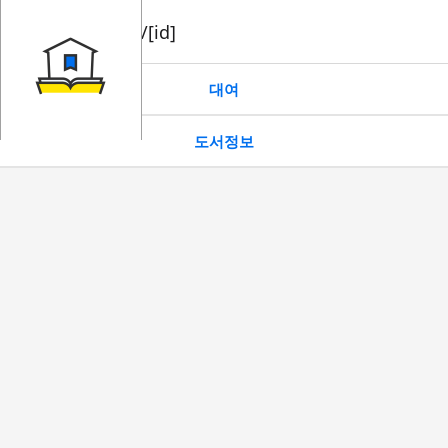
book/rent/[id]
대여
도서정보