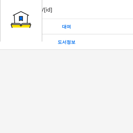
book/rent/[id]
대여
도서정보