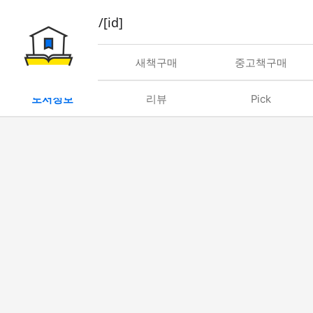
book/rent/[id]
대여
새책구매
중고책구매
도서정보
리뷰
Pick