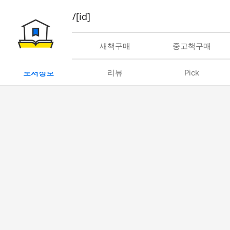
book/rent/[id]
대여
새책구매
중고책구매
도서정보
리뷰
Pick