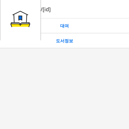
book/rent/[id]
대여
도서정보