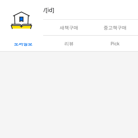
book/rent/[id]
대여
새책구매
중고책구매
도서정보
리뷰
Pick