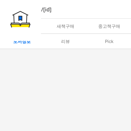
book/rent/[id]
대여
새책구매
중고책구매
도서정보
리뷰
Pick