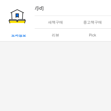
book/rent/[id]
대여
새책구매
중고책구매
도서정보
리뷰
Pick