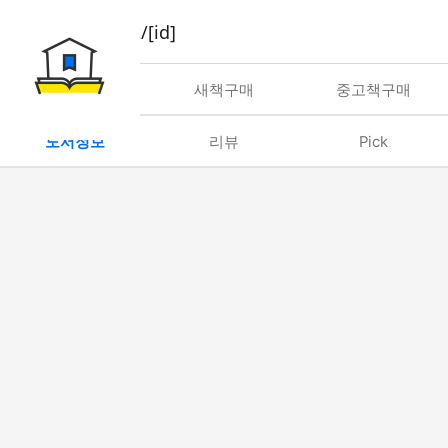
book/rent/[id]
대여
새책구매
중고책구매
도서정보
리뷰
Pick