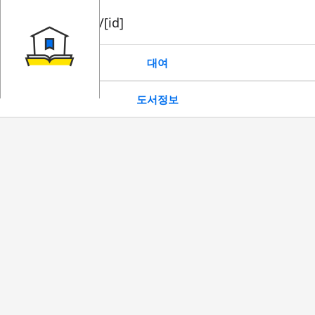
book/rent/[id]
대여
도서정보