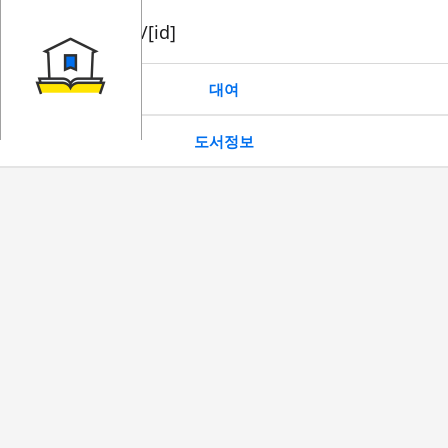
book/rent/[id]
대여
도서정보