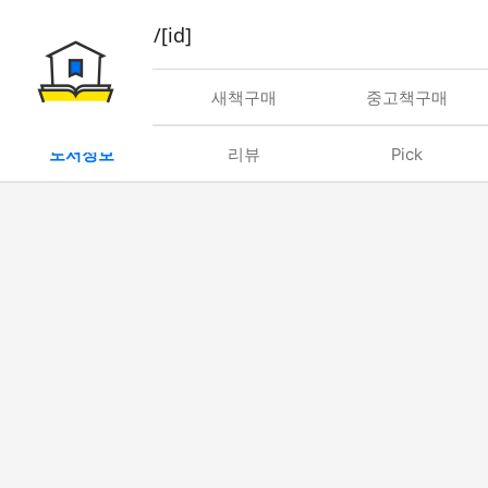
book/rent/[id]
대여
새책구매
중고책구매
도서정보
리뷰
Pick