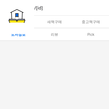
book/rent/[id]
대여
새책구매
중고책구매
도서정보
리뷰
Pick