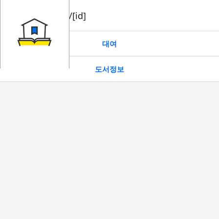
book/rent/[id]
대여
도서정보