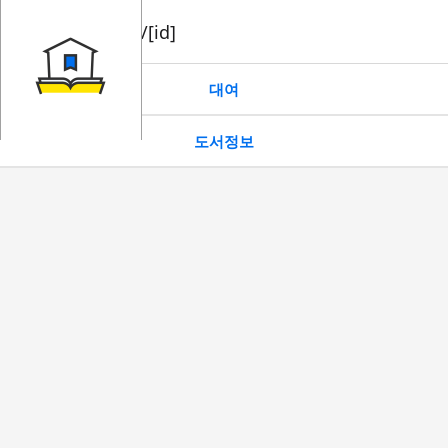
book/rent/[id]
대여
도서정보