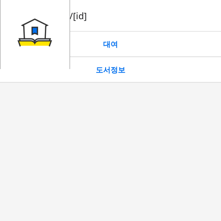
book/rent/[id]
대여
도서정보