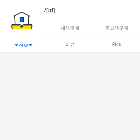
book/rent/[id]
대여
새책구매
중고책구매
도서정보
리뷰
Pick