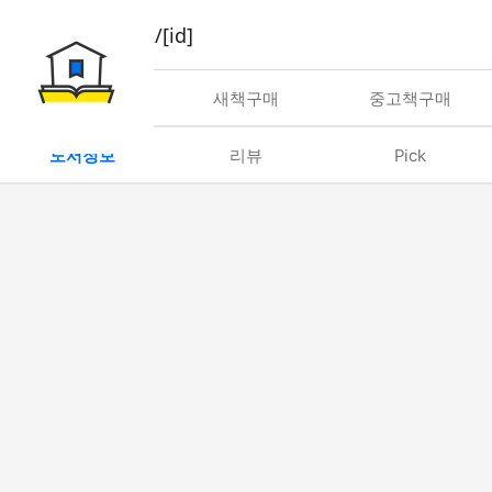
book/rent/[id]
대여
새책구매
중고책구매
도서정보
리뷰
Pick