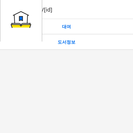
book/rent/[id]
대여
도서정보