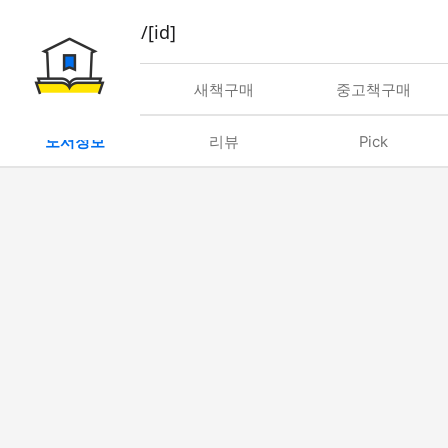
book/rent/[id]
대여
새책구매
중고책구매
도서정보
리뷰
Pick